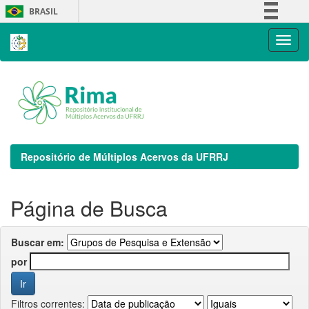
Skip
BRASIL
navigation
Simplifique!
Comunica BR
Participe
Acesso à informação
Legislação
Canais
Repositório de Múltiplos Acervos da UFRRJ
Página de Busca
Buscar em:
por
Filtros correntes: