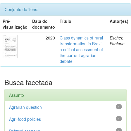
Conjunto de itens:
Pré-
Data do
Título
Autor(es)
visualização
documento
2020
Class dynamics of rural
Escher,
transformation in Brazil:
Fabiano
a critical assessment of
the current agrarian
debate
Busca facetada
Assunto
Agrarian question
1
Agri-food policies
1
Political economy
1