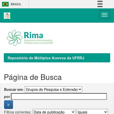
Skip
BRASIL
navigation
Simplifique!
Comunica BR
Participe
Acesso à informação
Legislação
Canais
Repositório de Múltiplos Acervos da UFRRJ
Página de Busca
Buscar em:
por
Filtros correntes: