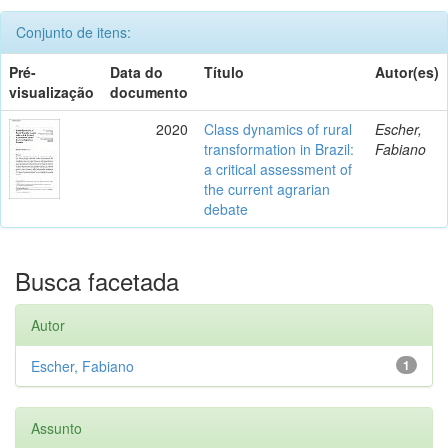
Conjunto de itens:
Pré-
Data do
Título
Autor(es)
visualização
documento
2020
Class dynamics of rural
Escher,
transformation in Brazil:
Fabiano
a critical assessment of
the current agrarian
debate
Busca facetada
Autor
Escher, Fabiano
1
Assunto