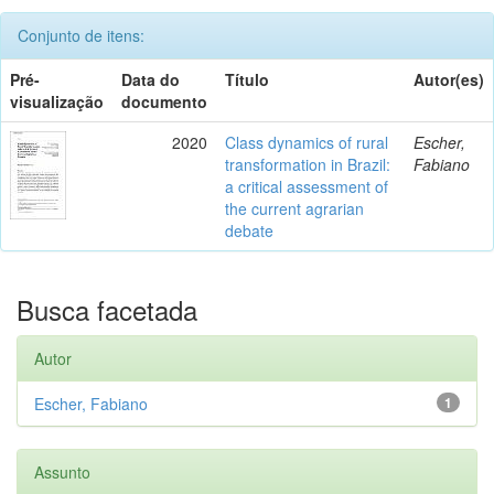
Conjunto de itens:
Pré-
Data do
Título
Autor(es)
visualização
documento
2020
Class dynamics of rural
Escher,
transformation in Brazil:
Fabiano
a critical assessment of
the current agrarian
debate
Busca facetada
Autor
Escher, Fabiano
1
Assunto