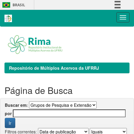
Skip
BRASIL
navigation
Simplifique!
Comunica BR
Participe
Acesso à informação
Legislação
Canais
Repositório de Múltiplos Acervos da UFRRJ
Página de Busca
Buscar em:
por
Filtros correntes: