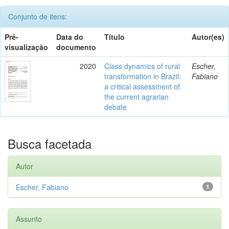
Conjunto de itens:
Pré-
Data do
Título
Autor(es)
visualização
documento
2020
Class dynamics of rural
Escher,
transformation in Brazil:
Fabiano
a critical assessment of
the current agrarian
debate
Busca facetada
Autor
Escher, Fabiano
1
Assunto