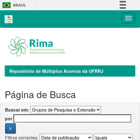
Skip
BRASIL
navigation
Simplifique!
Comunica BR
Participe
Acesso à informação
Legislação
Canais
Repositório de Múltiplos Acervos da UFRRJ
Página de Busca
Buscar em:
por
Filtros correntes: