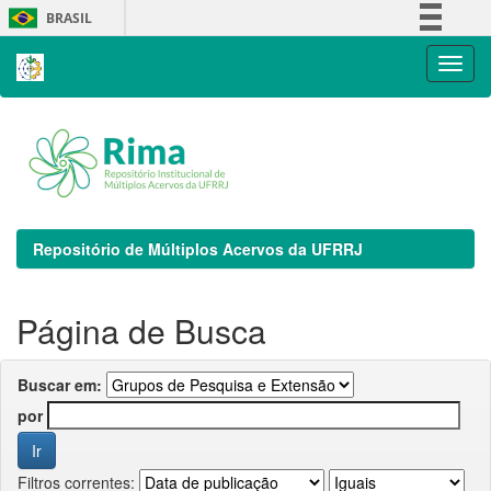
Skip
BRASIL
navigation
Simplifique!
Comunica BR
Participe
Acesso à informação
Legislação
Canais
Repositório de Múltiplos Acervos da UFRRJ
Página de Busca
Buscar em:
por
Filtros correntes: