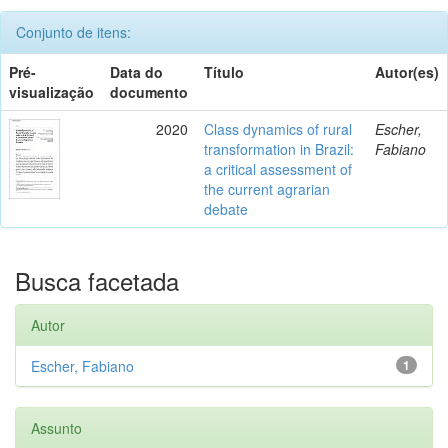
Conjunto de itens:
Pré-
Data do
Título
Autor(es)
visualização
documento
2020
Class dynamics of rural
Escher,
transformation in Brazil:
Fabiano
a critical assessment of
the current agrarian
debate
Busca facetada
Autor
Escher, Fabiano
1
Assunto