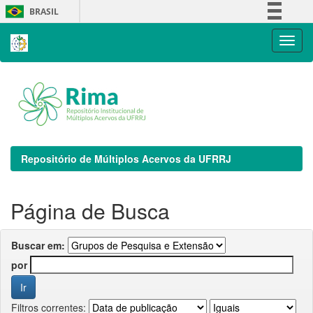
Skip
BRASIL
navigation
Simplifique!
Comunica BR
Participe
Acesso à informação
Legislação
Canais
Repositório de Múltiplos Acervos da UFRRJ
Página de Busca
Buscar em:
por
Filtros correntes: