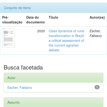
Conjunto de itens:
Pré-
Data do
Título
Autor(es)
visualização
documento
2020
Class dynamics of rural
Escher,
transformation in Brazil:
Fabiano
a critical assessment of
the current agrarian
debate
Busca facetada
Autor
Escher, Fabiano
1
Assunto