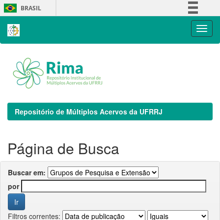
Skip
BRASIL
navigation
Simplifique!
Comunica BR
Participe
Acesso à informação
Legislação
Canais
Repositório de Múltiplos Acervos da UFRRJ
Página de Busca
Buscar em:
por
Filtros correntes: