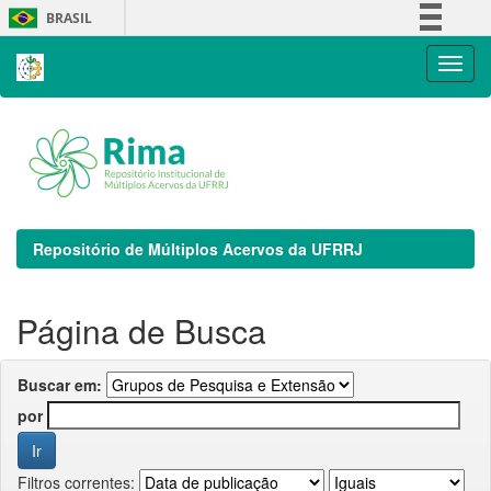
Skip
BRASIL
navigation
Simplifique!
Comunica BR
Participe
Acesso à informação
Legislação
Canais
Repositório de Múltiplos Acervos da UFRRJ
Página de Busca
Buscar em:
por
Filtros correntes: