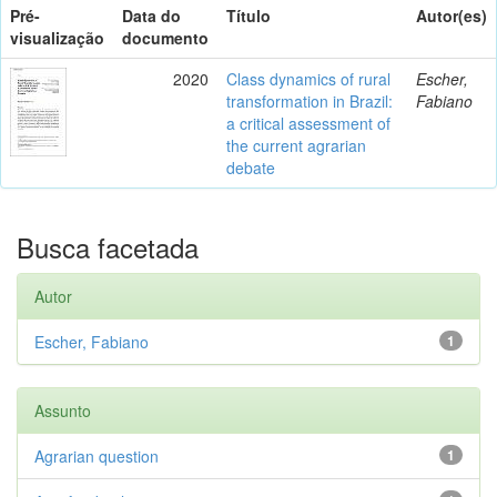
Pré-
Data do
Título
Autor(es)
visualização
documento
2020
Class dynamics of rural
Escher,
transformation in Brazil:
Fabiano
a critical assessment of
the current agrarian
debate
Busca facetada
Autor
Escher, Fabiano
1
Assunto
Agrarian question
1