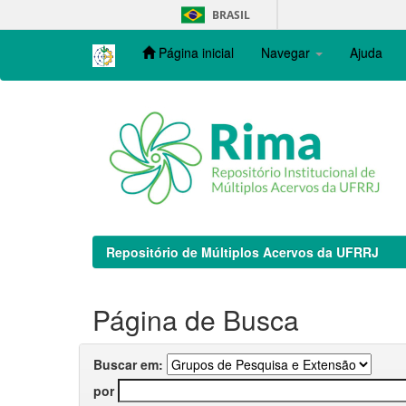
Skip
BRASIL
navigation
Página inicial
Navegar
Ajuda
Repositório de Múltiplos Acervos da UFRRJ
Página de Busca
Buscar em:
por