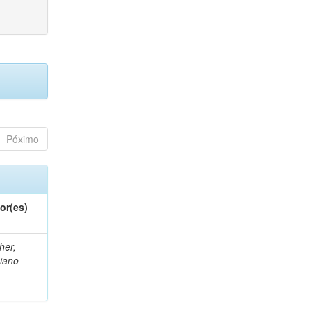
Póximo
or(es)
her,
iano