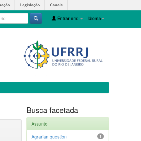
mação
Legislação
Canais
Entrar em:
Idioma
Busca facetada
Assunto
Agrarian question
1