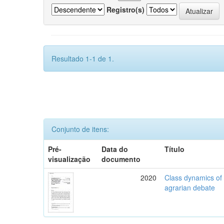
Registro(s)
Resultado 1-1 de 1.
Conjunto de itens:
Pré-
Data do
Título
visualização
documento
2020
Class dynamics of r
agrarian debate