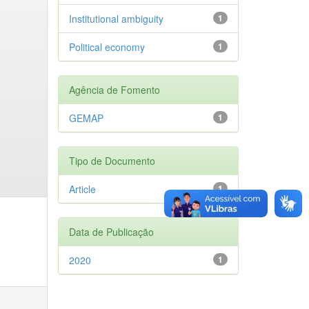
Institutional ambiguity
1
Political economy
1
Agência de Fomento
GEMAP
1
Tipo de Documento
Article
1
Data de Publicação
2020
1