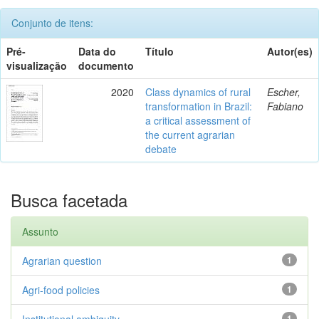
Conjunto de itens:
Pré-
Data do
Título
Autor(es)
visualização
documento
2020
Class dynamics of rural
Escher,
transformation in Brazil:
Fabiano
a critical assessment of
the current agrarian
debate
Busca facetada
Assunto
Agrarian question
1
Agri-food policies
1
Institutional ambiguity
1