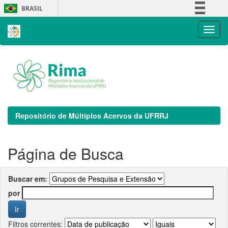
Skip
BRASIL
navigation
Simplifique!
Comunica BR
Participe
Acesso à informação
Legislação
Canais
Repositório de Múltiplos Acervos da UFRRJ
Página de Busca
Buscar em:
por
Filtros correntes: