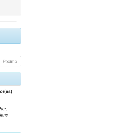
Póximo
or(es)
her,
iano