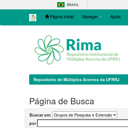
Skip
BRASIL
navigation
Página inicial
Navegar
Ajuda
Repositório de Múltiplos Acervos da UFRRJ
Página de Busca
Buscar em:
por