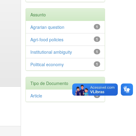
Assunto
Agrarian question
1
Agri-food policies
1
Institutional ambiguity
1
Political economy
1
Tipo de Documento
Article
1