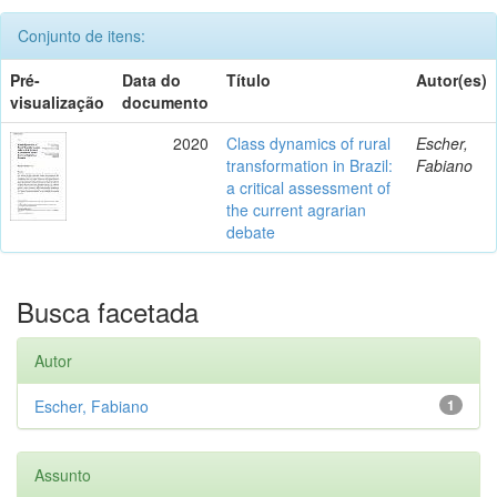
Conjunto de itens:
Pré-
Data do
Título
Autor(es)
visualização
documento
2020
Class dynamics of rural
Escher,
transformation in Brazil:
Fabiano
a critical assessment of
the current agrarian
debate
Busca facetada
Autor
Escher, Fabiano
1
Assunto