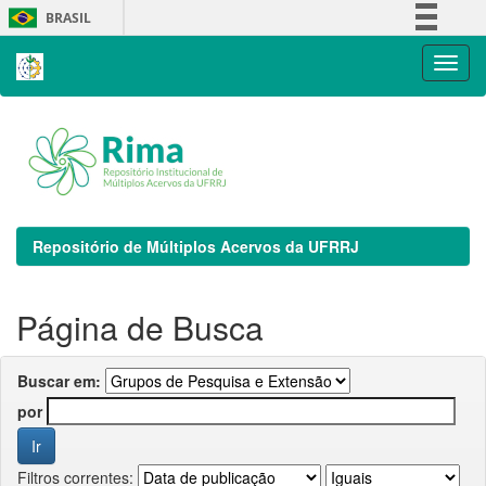
Skip
BRASIL
navigation
Simplifique!
Comunica BR
Participe
Acesso à informação
Legislação
Canais
Repositório de Múltiplos Acervos da UFRRJ
Página de Busca
Buscar em:
por
Filtros correntes: