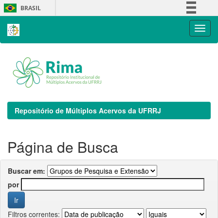
Skip
BRASIL
navigation
Simplifique!
Comunica BR
Participe
Acesso à informação
Legislação
Canais
Repositório de Múltiplos Acervos da UFRRJ
Página de Busca
Buscar em:
por
Filtros correntes: