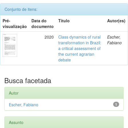
Conjunto de itens:
Pré-
Data do
Título
Autor(es)
visualização
documento
2020
Class dynamics of rural
Escher,
transformation in Brazil:
Fabiano
a critical assessment of
the current agrarian
debate
Busca facetada
Autor
Escher, Fabiano
1
Assunto