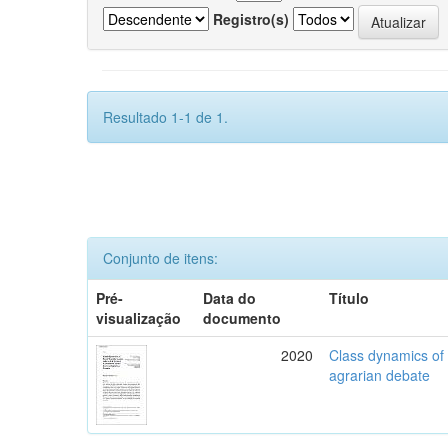
Registro(s)
Resultado 1-1 de 1.
Conjunto de itens:
Pré-
Data do
Título
visualização
documento
2020
Class dynamics of r
agrarian debate