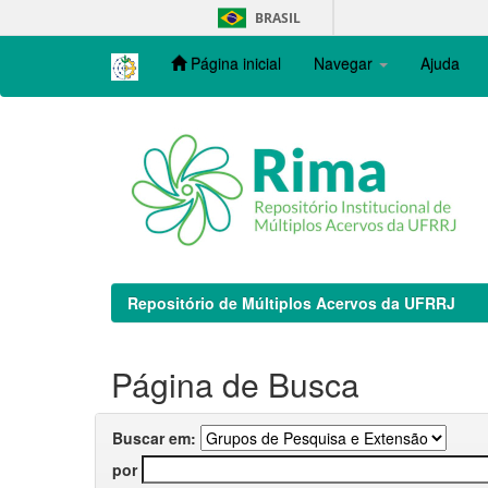
Skip
BRASIL
navigation
Página inicial
Navegar
Ajuda
Repositório de Múltiplos Acervos da UFRRJ
Página de Busca
Buscar em:
por