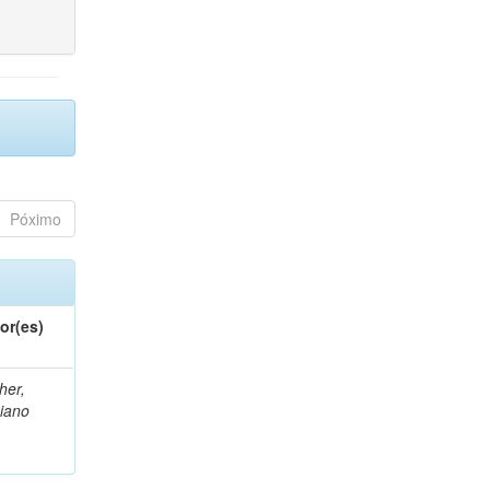
Póximo
or(es)
her,
iano