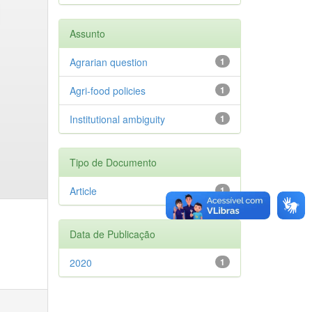
Assunto
Agrarian question
1
Agri-food policies
1
Institutional ambiguity
1
Tipo de Documento
Article
1
Data de Publicação
2020
1