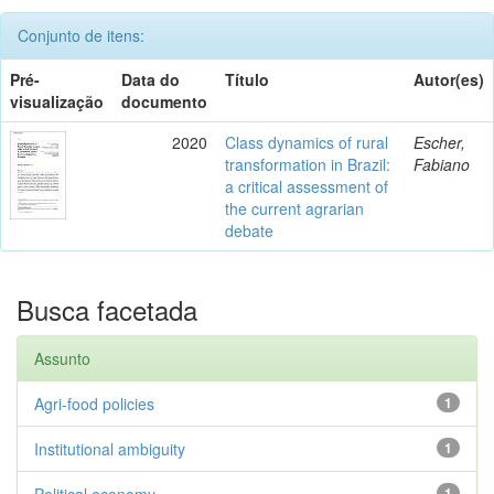
Conjunto de itens:
Pré-
Data do
Título
Autor(es)
visualização
documento
2020
Class dynamics of rural
Escher,
transformation in Brazil:
Fabiano
a critical assessment of
the current agrarian
debate
Busca facetada
Assunto
Agri-food policies
1
Institutional ambiguity
1
Political economy
1