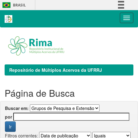
Skip
BRASIL
navigation
Simplifique!
Comunica BR
Participe
Acesso à informação
Legislação
Canais
Repositório de Múltiplos Acervos da UFRRJ
Página de Busca
Buscar em:
por
Filtros correntes: