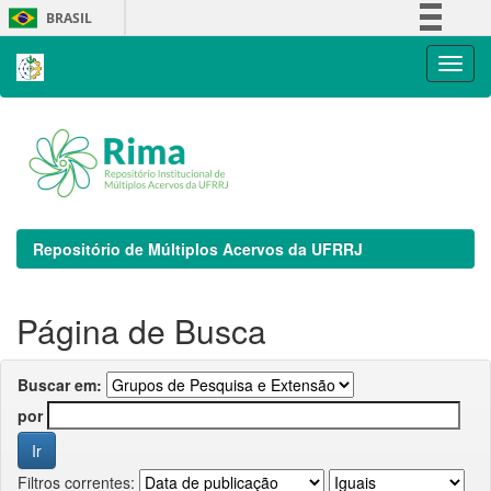
Skip
BRASIL
navigation
Simplifique!
Comunica BR
Participe
Acesso à informação
Legislação
Canais
Repositório de Múltiplos Acervos da UFRRJ
Página de Busca
Buscar em:
por
Filtros correntes: