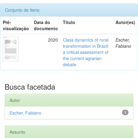
Conjunto de itens:
Pré-
Data do
Título
Autor(es)
visualização
documento
2020
Class dynamics of rural
Escher,
transformation in Brazil:
Fabiano
a critical assessment of
the current agrarian
debate
Busca facetada
Autor
Escher, Fabiano
1
Assunto