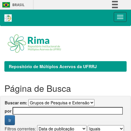
Skip
BRASIL
navigation
Simplifique!
Comunica BR
Participe
Acesso à informação
Legislação
Canais
Repositório de Múltiplos Acervos da UFRRJ
Página de Busca
Buscar em:
por
Filtros correntes: