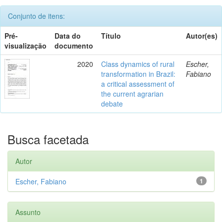
Conjunto de itens:
Pré-
Data do
Título
Autor(es)
visualização
documento
2020
Class dynamics of rural
Escher,
transformation in Brazil:
Fabiano
a critical assessment of
the current agrarian
debate
Busca facetada
Autor
Escher, Fabiano
1
Assunto