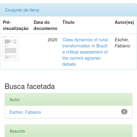
Conjunto de itens:
Pré-
Data do
Título
Autor(es)
visualização
documento
2020
Class dynamics of rural
Escher,
transformation in Brazil:
Fabiano
a critical assessment of
the current agrarian
debate
Busca facetada
Autor
Escher, Fabiano
1
Assunto