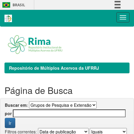
Skip
BRASIL
navigation
Simplifique!
Comunica BR
Participe
Acesso à informação
Legislação
Canais
Repositório de Múltiplos Acervos da UFRRJ
Página de Busca
Buscar em:
por
Filtros correntes: