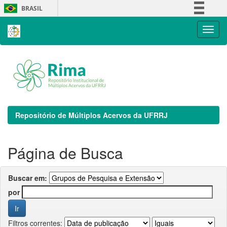
Skip
BRASIL
navigation
Simplifique!
Comunica BR
Participe
Acesso à informação
Legislação
Canais
Repositório de Múltiplos Acervos da UFRRJ
Página de Busca
Buscar em:
por
Filtros correntes: