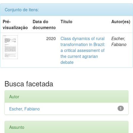
Conjunto de itens:
Pré-
Data do
Título
Autor(es)
visualização
documento
2020
Class dynamics of rural
Escher,
transformation in Brazil:
Fabiano
a critical assessment of
the current agrarian
debate
Busca facetada
Autor
Escher, Fabiano
1
Assunto