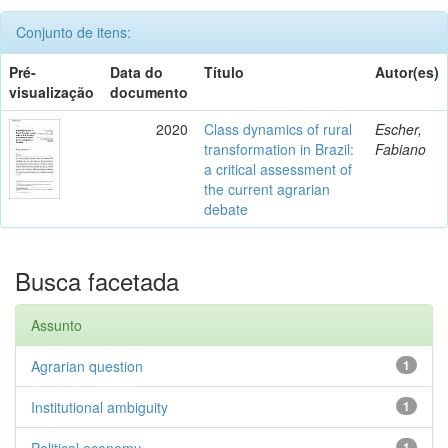
Conjunto de itens:
Pré-
Data do
Título
Autor(es)
visualização
documento
2020
Class dynamics of rural
Escher,
transformation in Brazil:
Fabiano
a critical assessment of
the current agrarian
debate
Busca facetada
Assunto
Agrarian question
1
Institutional ambiguity
1
Political economy
1