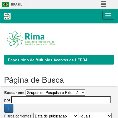
Skip
BRASIL
navigation
Simplifique!
Comunica BR
Participe
Acesso à informação
Legislação
Canais
Repositório de Múltiplos Acervos da UFRRJ
Página de Busca
Buscar em:
por
Filtros correntes: