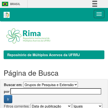
Skip
BRASIL
navigation
Simplifique!
Comunica BR
Participe
Acesso à informação
Legislação
Canais
Repositório de Múltiplos Acervos da UFRRJ
Página de Busca
Buscar em:
por
Filtros correntes: