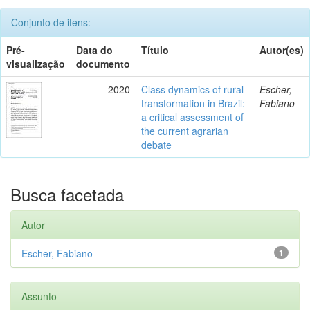
Conjunto de itens:
Pré-
Data do
Título
Autor(es)
visualização
documento
2020
Class dynamics of rural
Escher,
transformation in Brazil:
Fabiano
a critical assessment of
the current agrarian
debate
Busca facetada
Autor
Escher, Fabiano
1
Assunto