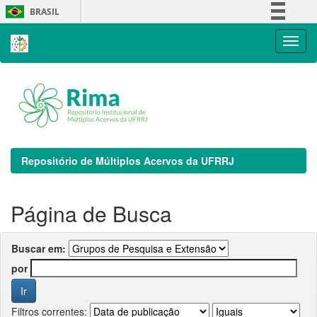
Skip
BRASIL
navigation
Simplifique!
Comunica BR
Participe
Acesso à informação
Legislação
Canais
Repositório de Múltiplos Acervos da UFRRJ
Página de Busca
Buscar em:
por
Filtros correntes: