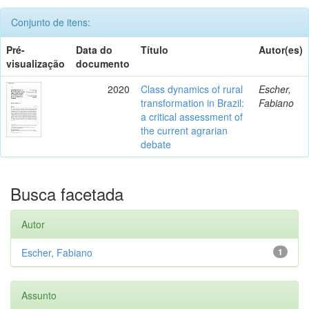
Conjunto de itens:
Pré-
Data do
Título
Autor(es)
visualização
documento
2020
Class dynamics of rural
Escher,
transformation in Brazil:
Fabiano
a critical assessment of
the current agrarian
debate
Busca facetada
Autor
Escher, Fabiano
1
Assunto