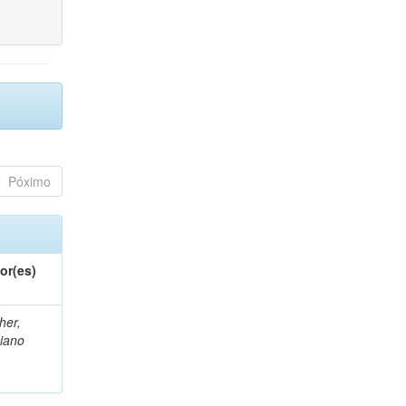
Póximo
or(es)
her,
iano