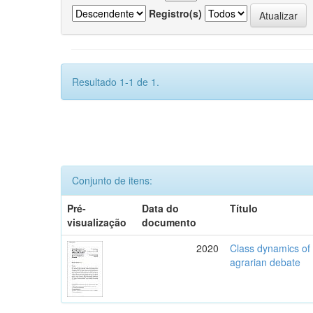
Registro(s)
Resultado 1-1 de 1.
Conjunto de itens:
Pré-
Data do
Título
visualização
documento
2020
Class dynamics of r
agrarian debate