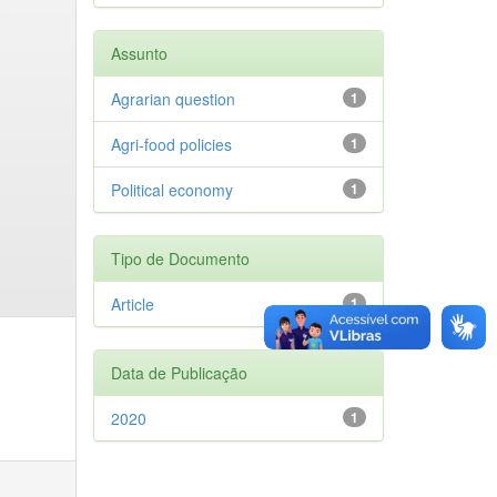
Assunto
Agrarian question
1
Agri-food policies
1
Political economy
1
Tipo de Documento
Article
1
Data de Publicação
2020
1