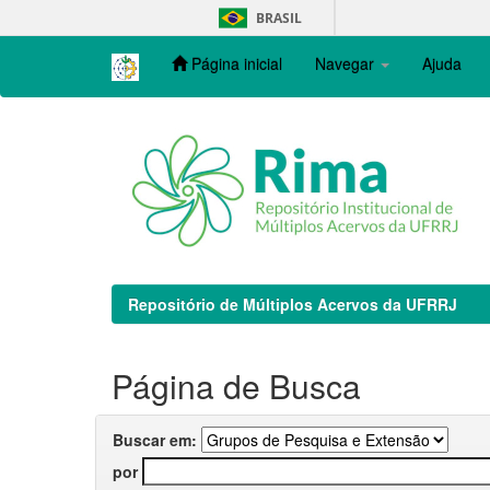
Skip
BRASIL
navigation
Página inicial
Navegar
Ajuda
Repositório de Múltiplos Acervos da UFRRJ
Página de Busca
Buscar em:
por