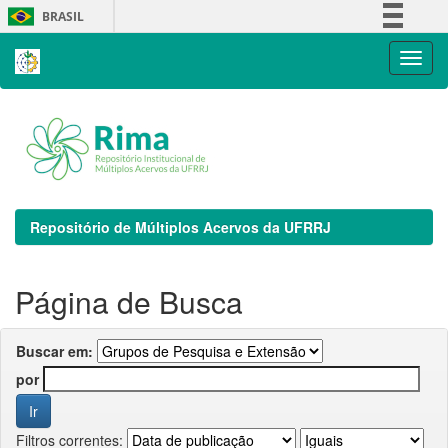
Skip
BRASIL
navigation
Simplifique!
Comunica BR
Participe
Acesso à informação
Legislação
Canais
Repositório de Múltiplos Acervos da UFRRJ
Página de Busca
Buscar em:
por
Filtros correntes: