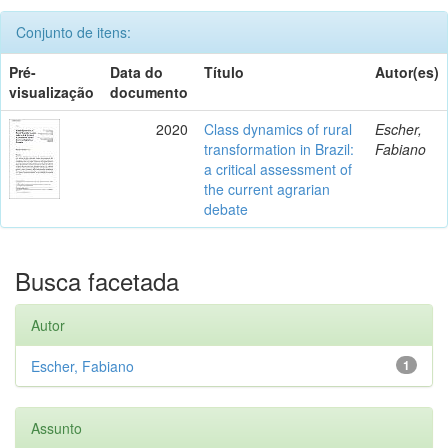
Conjunto de itens:
Pré-
Data do
Título
Autor(es)
visualização
documento
2020
Class dynamics of rural
Escher,
transformation in Brazil:
Fabiano
a critical assessment of
the current agrarian
debate
Busca facetada
Autor
Escher, Fabiano
1
Assunto