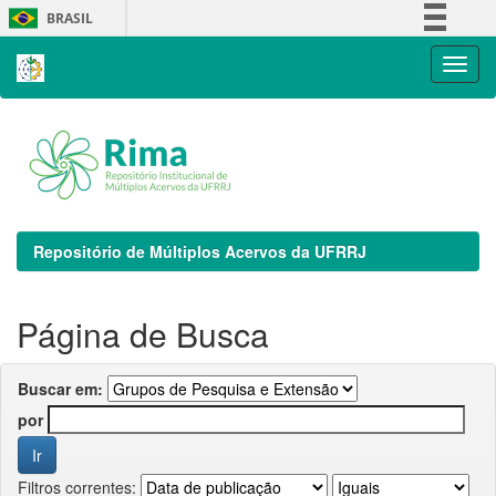
Skip
BRASIL
navigation
Simplifique!
Comunica BR
Participe
Acesso à informação
Legislação
Canais
Repositório de Múltiplos Acervos da UFRRJ
Página de Busca
Buscar em:
por
Filtros correntes: