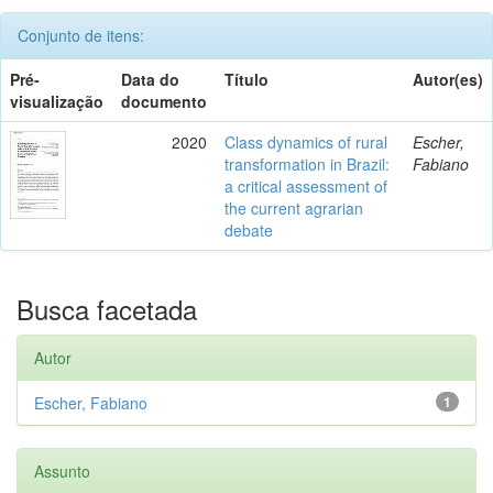
Conjunto de itens:
Pré-
Data do
Título
Autor(es)
visualização
documento
2020
Class dynamics of rural
Escher,
transformation in Brazil:
Fabiano
a critical assessment of
the current agrarian
debate
Busca facetada
Autor
Escher, Fabiano
1
Assunto