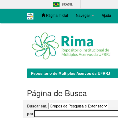
Skip
BRASIL
navigation
Página inicial
Navegar
Ajuda
Repositório de Múltiplos Acervos da UFRRJ
Página de Busca
Buscar em:
por