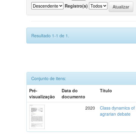
Registro(s)
Resultado 1-1 de 1.
Conjunto de itens:
Pré-
Data do
Título
visualização
documento
2020
Class dynamics of r
agrarian debate