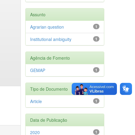
Assunto
Agrarian question
1
Institutional ambiguity
1
Agência de Fomento
GEMAP
1
Tipo de Documento
Article
1
Data de Publicação
2020
1