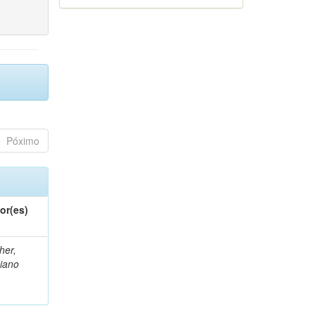
Póximo
or(es)
her,
iano