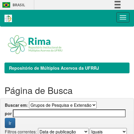
Skip
BRASIL
navigation
Simplifique!
Comunica BR
Participe
Acesso à informação
Legislação
Canais
Repositório de Múltiplos Acervos da UFRRJ
Página de Busca
Buscar em:
por
Filtros correntes: