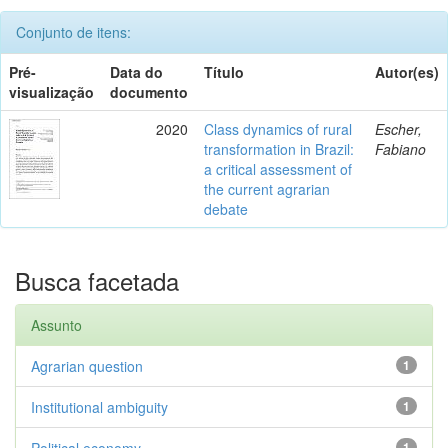
Conjunto de itens:
Pré-
Data do
Título
Autor(es)
visualização
documento
2020
Class dynamics of rural
Escher,
transformation in Brazil:
Fabiano
a critical assessment of
the current agrarian
debate
Busca facetada
Assunto
Agrarian question
1
Institutional ambiguity
1
Political economy
1