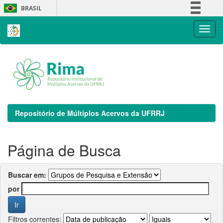
Skip
BRASIL
navigation
Simplifique!
Comunica BR
Participe
Acesso à informação
Legislação
Canais
Repositório de Múltiplos Acervos da UFRRJ
Página de Busca
Buscar em:
por
Filtros correntes: