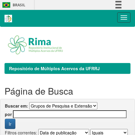
Skip
BRASIL
navigation
Simplifique!
Comunica BR
Participe
Acesso à informação
Legislação
Canais
Repositório de Múltiplos Acervos da UFRRJ
Página de Busca
Buscar em:
por
Filtros correntes: