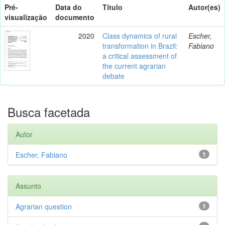
Pré-
Data do
Título
Autor(es)
visualização
documento
2020
Class dynamics of rural
Escher,
transformation in Brazil:
Fabiano
a critical assessment of
the current agrarian
debate
Busca facetada
Autor
Escher, Fabiano
1
Assunto
Agrarian question
1