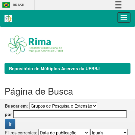
Skip
BRASIL
navigation
Simplifique!
Comunica BR
Participe
Acesso à informação
Legislação
Canais
Repositório de Múltiplos Acervos da UFRRJ
Página de Busca
Buscar em:
por
Filtros correntes: