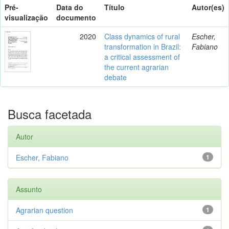
Pré-
Data do
Título
Autor(es)
visualização
documento
2020
Class dynamics of rural
Escher,
transformation in Brazil:
Fabiano
a critical assessment of
the current agrarian
debate
Busca facetada
Autor
Escher, Fabiano
1
Assunto
Agrarian question
1