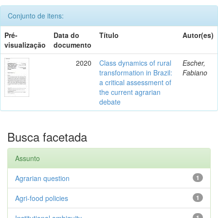
Conjunto de itens:
Pré-
Data do
Título
Autor(es)
visualização
documento
2020
Class dynamics of rural
Escher,
transformation in Brazil:
Fabiano
a critical assessment of
the current agrarian
debate
Busca facetada
Assunto
Agrarian question
1
Agri-food policies
1
Institutional ambiguity
1