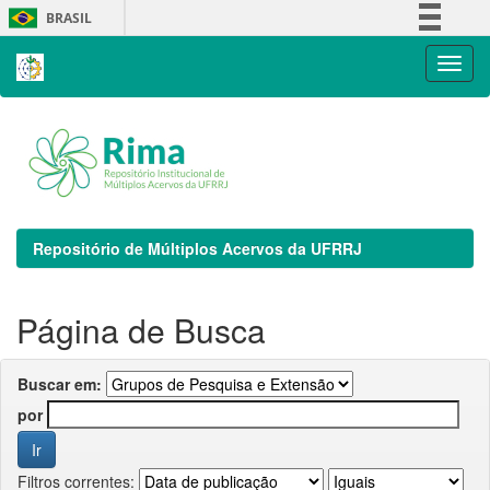
Skip
BRASIL
navigation
Simplifique!
Comunica BR
Participe
Acesso à informação
Legislação
Canais
Repositório de Múltiplos Acervos da UFRRJ
Página de Busca
Buscar em:
por
Filtros correntes: