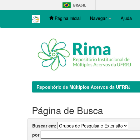
Skip
BRASIL
navigation
Página inicial
Navegar
Ajuda
Repositório de Múltiplos Acervos da UFRRJ
Página de Busca
Buscar em:
por