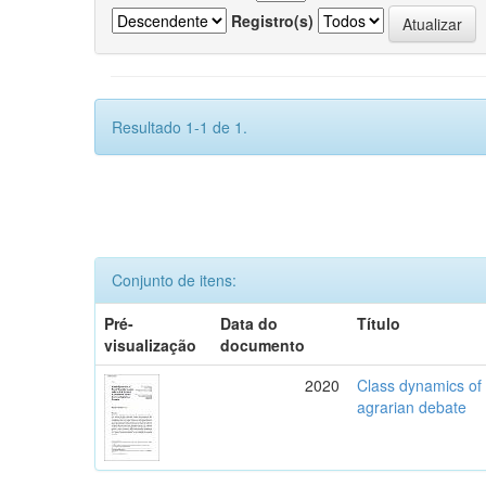
Registro(s)
Resultado 1-1 de 1.
Conjunto de itens:
Pré-
Data do
Título
visualização
documento
2020
Class dynamics of r
agrarian debate