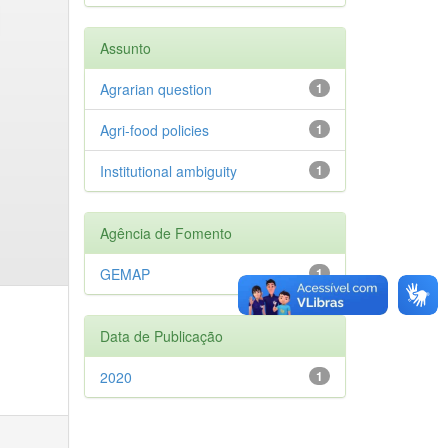
Assunto
Agrarian question
1
Agri-food policies
1
Institutional ambiguity
1
Agência de Fomento
GEMAP
1
Data de Publicação
2020
1