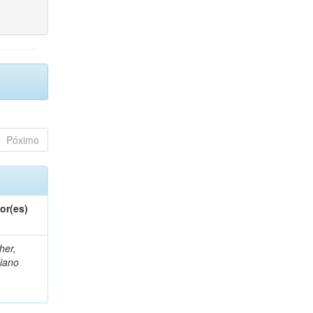
Póximo
or(es)
her,
iano