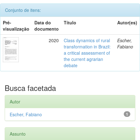
Conjunto de itens:
Pré-
Data do
Título
Autor(es)
visualização
documento
2020
Class dynamics of rural
Escher,
transformation in Brazil:
Fabiano
a critical assessment of
the current agrarian
debate
Busca facetada
Autor
Escher, Fabiano
1
Assunto