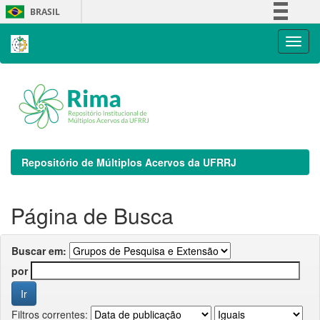
Skip
BRASIL
navigation
Simplifique!
Comunica BR
Participe
Acesso à informação
Legislação
Canais
Repositório de Múltiplos Acervos da UFRRJ
Página de Busca
Buscar em:
por
Filtros correntes: