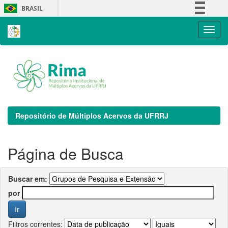
Skip
BRASIL
navigation
Simplifique!
Comunica BR
Participe
Acesso à informação
Legislação
Canais
Repositório de Múltiplos Acervos da UFRRJ
Página de Busca
Buscar em:
por
Filtros correntes: