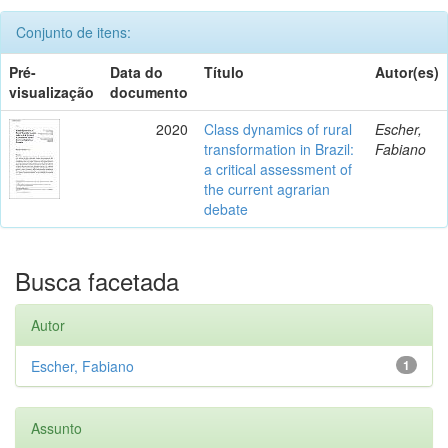
Conjunto de itens:
Pré-
Data do
Título
Autor(es)
visualização
documento
2020
Class dynamics of rural
Escher,
transformation in Brazil:
Fabiano
a critical assessment of
the current agrarian
debate
Busca facetada
Autor
Escher, Fabiano
1
Assunto