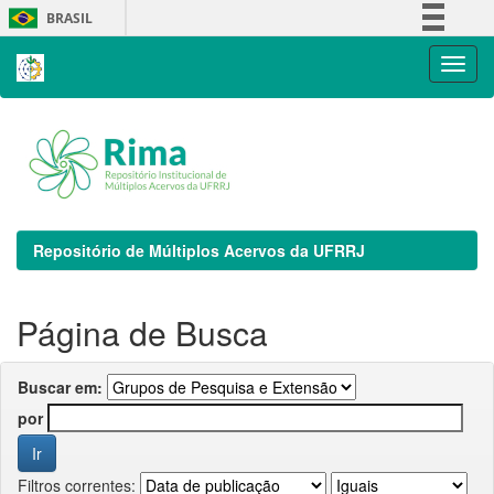
Skip
BRASIL
navigation
Simplifique!
Comunica BR
Participe
Acesso à informação
Legislação
Canais
Repositório de Múltiplos Acervos da UFRRJ
Página de Busca
Buscar em:
por
Filtros correntes: