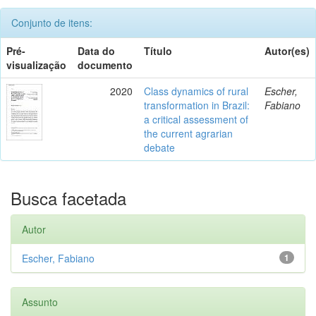
Conjunto de itens:
Pré-
Data do
Título
Autor(es)
visualização
documento
2020
Class dynamics of rural
Escher,
transformation in Brazil:
Fabiano
a critical assessment of
the current agrarian
debate
Busca facetada
Autor
Escher, Fabiano
1
Assunto