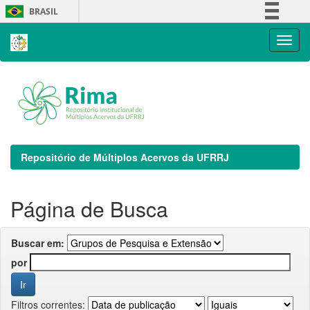
Skip
BRASIL
navigation
Simplifique!
Comunica BR
Participe
Acesso à informação
Legislação
Canais
Repositório de Múltiplos Acervos da UFRRJ
Página de Busca
Buscar em:
por
Filtros correntes: