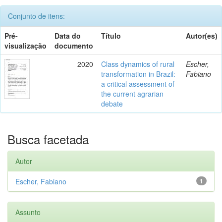
Conjunto de itens:
Pré-
Data do
Título
Autor(es)
visualização
documento
2020
Class dynamics of rural
Escher,
transformation in Brazil:
Fabiano
a critical assessment of
the current agrarian
debate
Busca facetada
Autor
Escher, Fabiano
1
Assunto