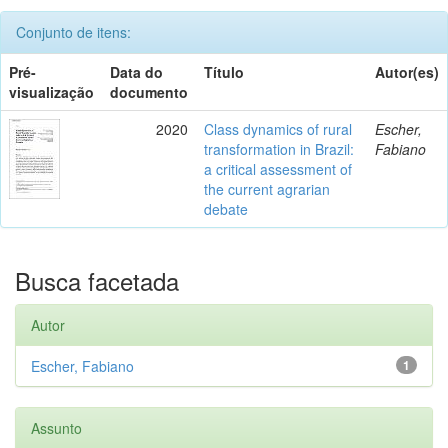
Conjunto de itens:
Pré-
Data do
Título
Autor(es)
visualização
documento
2020
Class dynamics of rural
Escher,
transformation in Brazil:
Fabiano
a critical assessment of
the current agrarian
debate
Busca facetada
Autor
Escher, Fabiano
1
Assunto