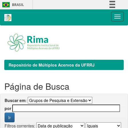
Skip
BRASIL
navigation
Simplifique!
Comunica BR
Participe
Acesso à informação
Legislação
Canais
Repositório de Múltiplos Acervos da UFRRJ
Página de Busca
Buscar em:
por
Filtros correntes: