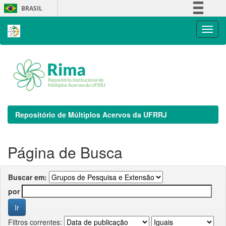
Skip
BRASIL
navigation
Simplifique!
Comunica BR
Participe
Acesso à informação
Legislação
Canais
Repositório de Múltiplos Acervos da UFRRJ
Página de Busca
Buscar em:
por
Filtros correntes: