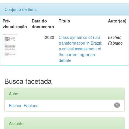
Conjunto de itens:
Pré-
Data do
Título
Autor(es)
visualização
documento
2020
Class dynamics of rural
Escher,
transformation in Brazil:
Fabiano
a critical assessment of
the current agrarian
debate
Busca facetada
Autor
Escher, Fabiano
1
Assunto