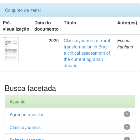
Conjunto de itens:
Pré-
Data do
Título
Autor(es)
visualização
documento
2020
Class dynamics of rural
Escher,
transformation in Brazil:
Fabiano
a critical assessment of
the current agrarian
debate
Busca facetada
Assunto
Agrarian question
1
Class dynamics
1
Political economy
1