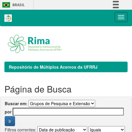
Skip
BRASIL
navigation
Simplifique!
Comunica BR
Participe
Acesso à informação
Legislação
Canais
Repositório de Múltiplos Acervos da UFRRJ
Página de Busca
Buscar em:
por
Filtros correntes: