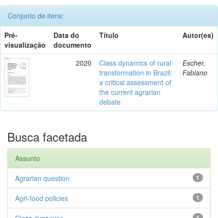
Conjunto de itens:
Pré-
Data do
Título
Autor(es)
visualização
documento
2020
Class dynamics of rural
Escher,
transformation in Brazil:
Fabiano
a critical assessment of
the current agrarian
debate
Busca facetada
Assunto
Agrarian question
1
Agri-food policies
1
Class dynamics
1