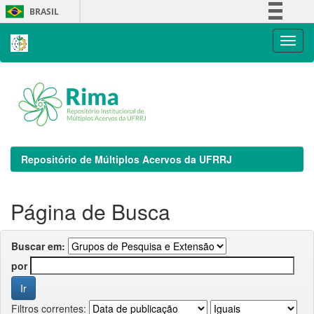
Skip
BRASIL
navigation
Simplifique!
Comunica BR
Participe
Acesso à informação
Legislação
Canais
Repositório de Múltiplos Acervos da UFRRJ
Página de Busca
Buscar em:
por
Filtros correntes: