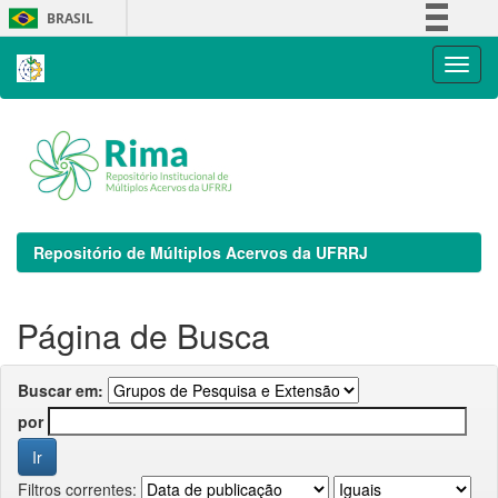
Skip
BRASIL
navigation
Simplifique!
Comunica BR
Participe
Acesso à informação
Legislação
Canais
Repositório de Múltiplos Acervos da UFRRJ
Página de Busca
Buscar em:
por
Filtros correntes: