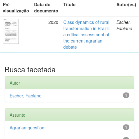
Pré-
Data do
Título
Autor(es)
visualização
documento
2020
Class dynamics of rural
Escher,
transformation in Brazil:
Fabiano
a critical assessment of
the current agrarian
debate
Busca facetada
Autor
Escher, Fabiano
1
Assunto
Agrarian question
1