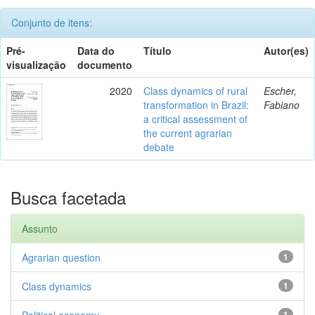
Conjunto de itens:
Pré-
Data do
Título
Autor(es)
visualização
documento
2020
Class dynamics of rural
Escher,
transformation in Brazil:
Fabiano
a critical assessment of
the current agrarian
debate
Busca facetada
Assunto
Agrarian question
1
Class dynamics
1
Political economy
1