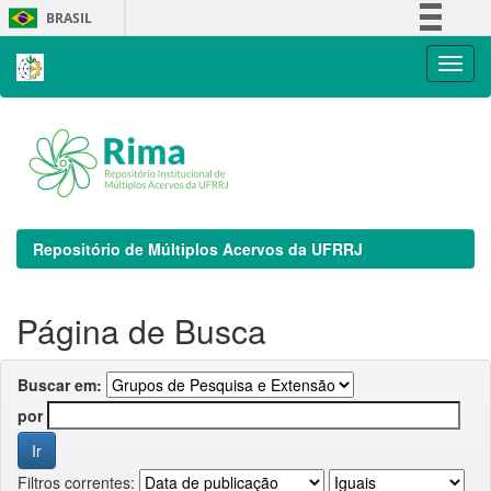
Skip
BRASIL
navigation
Simplifique!
Comunica BR
Participe
Acesso à informação
Legislação
Canais
Repositório de Múltiplos Acervos da UFRRJ
Página de Busca
Buscar em:
por
Filtros correntes: