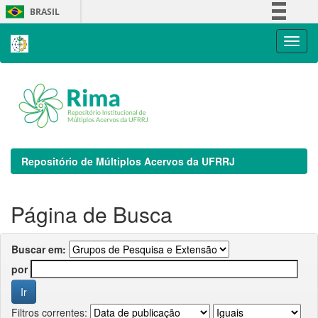
Skip
BRASIL
navigation
Simplifique!
Comunica BR
Participe
Acesso à informação
Legislação
Canais
Repositório de Múltiplos Acervos da UFRRJ
Página de Busca
Buscar em:
por
Filtros correntes: