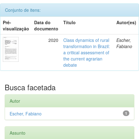
Conjunto de itens:
Pré-
Data do
Título
Autor(es)
visualização
documento
2020
Class dynamics of rural
Escher,
transformation in Brazil:
Fabiano
a critical assessment of
the current agrarian
debate
Busca facetada
Autor
Escher, Fabiano
1
Assunto