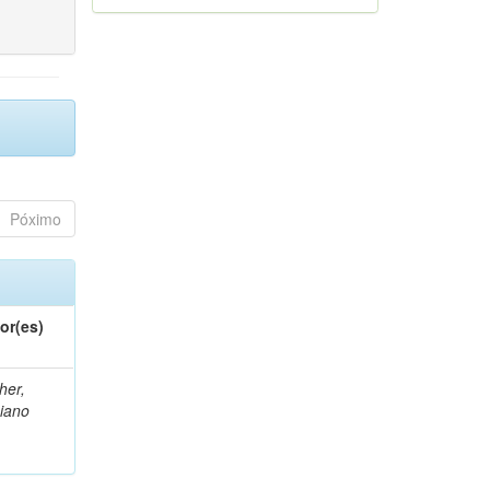
Póximo
or(es)
her,
iano