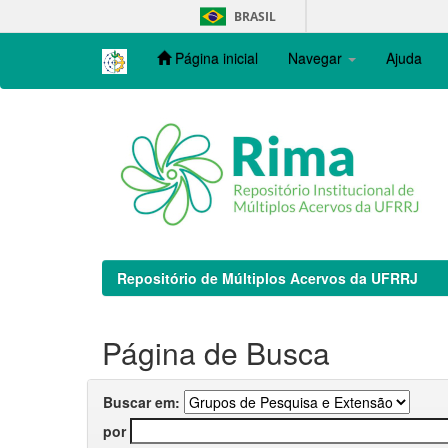
Skip
BRASIL
navigation
Página inicial
Navegar
Ajuda
Repositório de Múltiplos Acervos da UFRRJ
Página de Busca
Buscar em:
por