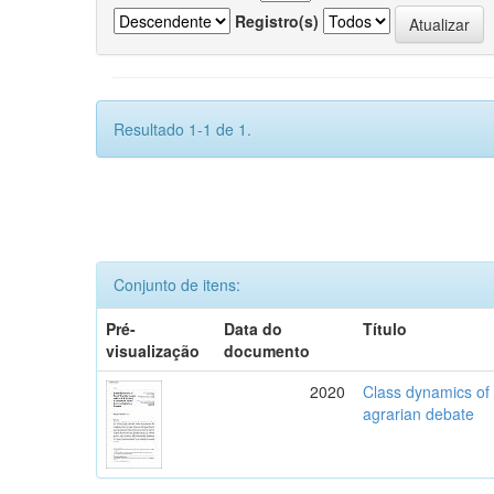
Registro(s)
Resultado 1-1 de 1.
Conjunto de itens:
Pré-
Data do
Título
visualização
documento
2020
Class dynamics of r
agrarian debate