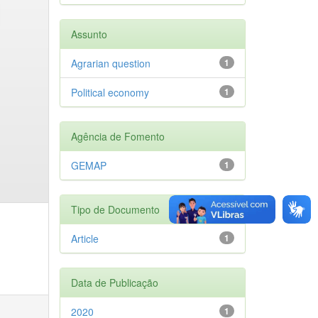
Assunto
Agrarian question
1
Political economy
1
Agência de Fomento
GEMAP
1
Tipo de Documento
Article
1
Data de Publicação
2020
1