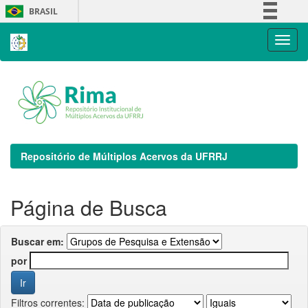
Skip
BRASIL
navigation
Simplifique!
Comunica BR
Participe
Acesso à informação
Legislação
Canais
Repositório de Múltiplos Acervos da UFRRJ
Página de Busca
Buscar em:
por
Filtros correntes: