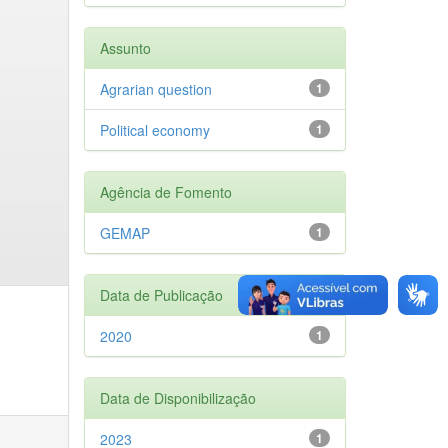
Assunto
Agrarian question
1
Political economy
1
Agência de Fomento
GEMAP
1
Data de Publicação
2020
1
Data de Disponibilização
2023
1