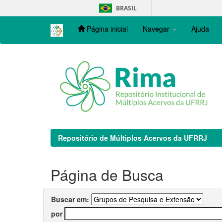
Skip
BRASIL
navigation
Página inicial
Navegar
Ajuda
Repositório de Múltiplos Acervos da UFRRJ
Página de Busca
Buscar em:
por