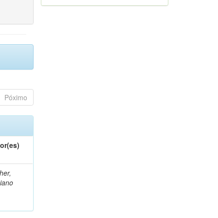
Póximo
or(es)
her,
iano