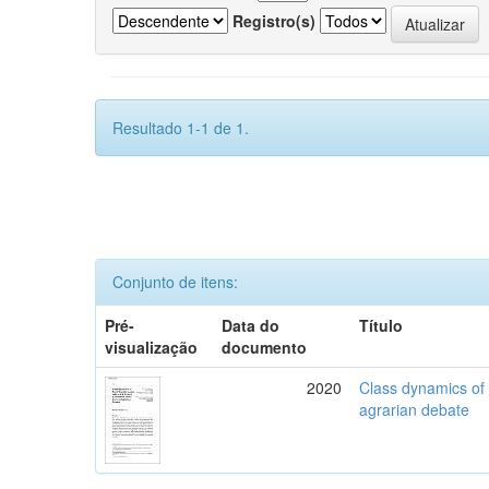
Registro(s)
Resultado 1-1 de 1.
Conjunto de itens:
Pré-
Data do
Título
visualização
documento
2020
Class dynamics of r
agrarian debate