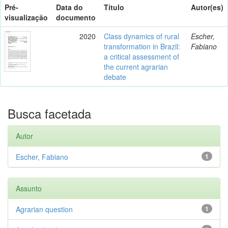
Pré-
Data do
Título
Autor(es)
visualização
documento
2020
Class dynamics of rural
Escher,
transformation in Brazil:
Fabiano
a critical assessment of
the current agrarian
debate
Busca facetada
Autor
Escher, Fabiano
1
Assunto
Agrarian question
1