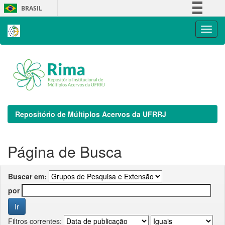
Skip
BRASIL
navigation
Simplifique!
Comunica BR
Participe
Acesso à informação
Legislação
Canais
Repositório de Múltiplos Acervos da UFRRJ
Página de Busca
Buscar em:
por
Filtros correntes: