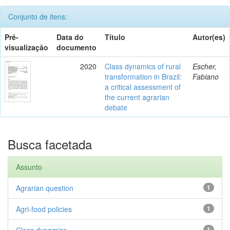
Conjunto de itens:
Pré-
Data do
Título
Autor(es)
visualização
documento
2020
Class dynamics of rural
Escher,
transformation in Brazil:
Fabiano
a critical assessment of
the current agrarian
debate
Busca facetada
Assunto
Agrarian question
1
Agri-food policies
1
Class dynamics
1