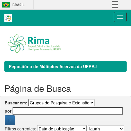
Skip
BRASIL
navigation
Simplifique!
Comunica BR
Participe
Acesso à informação
Legislação
Canais
Repositório de Múltiplos Acervos da UFRRJ
Página de Busca
Buscar em:
por
Filtros correntes: