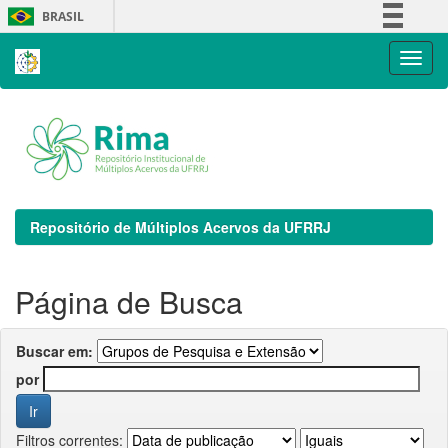
Skip
BRASIL
navigation
Simplifique!
Comunica BR
Participe
Acesso à informação
Legislação
Canais
Repositório de Múltiplos Acervos da UFRRJ
Página de Busca
Buscar em:
por
Filtros correntes: