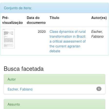
Conjunto de itens:
Pré-
Data do
Título
Autor(es)
visualização
documento
2020
Class dynamics of rural
Escher,
transformation in Brazil:
Fabiano
a critical assessment of
the current agrarian
debate
Busca facetada
Autor
Escher, Fabiano
1
Assunto