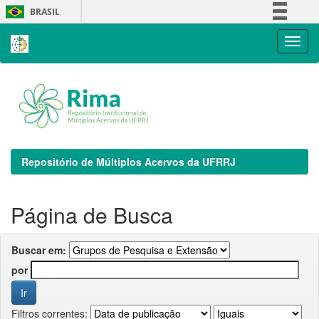
Skip
BRASIL
navigation
Simplifique!
Comunica BR
Participe
Acesso à informação
Legislação
Canais
Repositório de Múltiplos Acervos da UFRRJ
Página de Busca
Buscar em:
por
Filtros correntes: