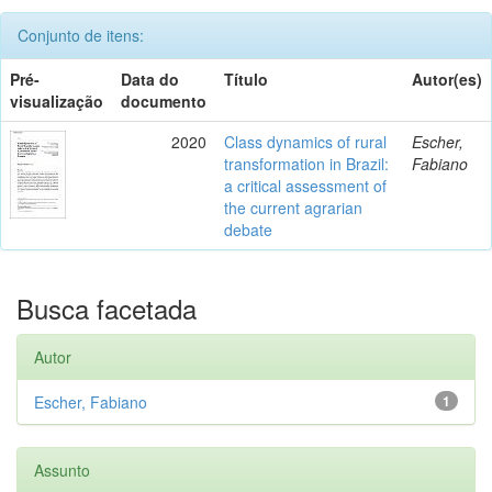
Conjunto de itens:
Pré-
Data do
Título
Autor(es)
visualização
documento
2020
Class dynamics of rural
Escher,
transformation in Brazil:
Fabiano
a critical assessment of
the current agrarian
debate
Busca facetada
Autor
Escher, Fabiano
1
Assunto